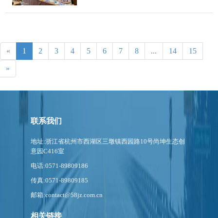
«
1
2
3
4
5
6
7
8
...
14
15
»
联系我们
地址:浙江省杭州市西湖区三墩镇西园路10号尚坤生态创
意园C416室
电话:0571-89809186
传真:0571-89809185
邮箱:contact@58jz.com.cn
相关链接